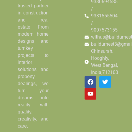
9330694585
trusted partner
/
in construction
9331555504
and real
/
estate. From
9007573155
modern home
withus@buildurnes
designs and
buildurnest3@gmai
turnkey
Chinsurah,
projects to
Hooghly,
interior
West Bengal,
solutions and
India,712103
property
dealings, we
turn your
dreams into
reality with
quality,
creativity, and
care.