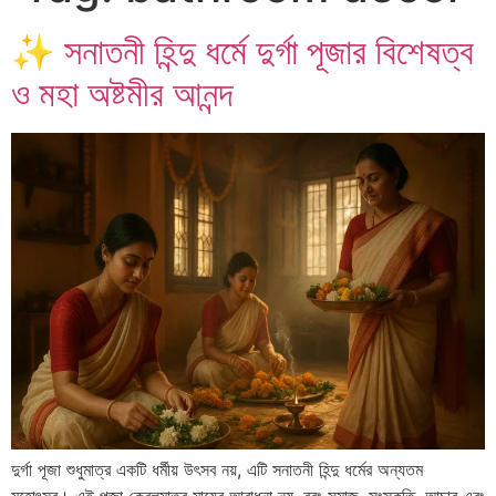
✨ সনাতনী হিন্দু ধর্মে দুর্গা পূজার বিশেষত্ব
ও মহা অষ্টমীর আনন্দ
দুর্গা পূজা শুধুমাত্র একটি ধর্মীয় উৎসব নয়, এটি সনাতনী হিন্দু ধর্মের অন্যতম
মহোৎসব। এই পূজা কেবলমাত্র মায়ের আরাধনা নয়, বরং সমাজ, সংস্কৃতি, আচার এবং