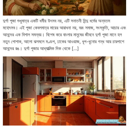
দুর্গা পূজা শুধুমাত্র একটি ধর্মীয় উৎসব নয়, এটি সনাতনী হিন্দু ধর্মের অন্যতম
মহোৎসব। এই পূজা কেবলমাত্র মায়ের আরাধনা নয়, বরং সমাজ, সংস্কৃতি, আচার এবং
আনন্দের এক বিশাল সমন্বয়। বিশেষ করে বাংলার মানুষের জীবনে দুর্গা পূজা মানে হল
নতুন পোশাক, আলো ঝলমলে মণ্ডপ, ঢাকের আওয়াজ, ধূপ-ধুনোর গন্ধ আর চারপাশে
আনন্দের রঙ। দুর্গা পূজার আধ্যাত্মিক দিক থেকে […]