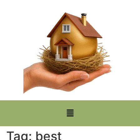
Tag:
best