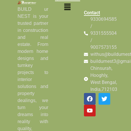
BUILD ur
Contact
NEST is your
9330694585
trusted partner
/
in construction
9331555504
and real
/
estate. From
9007573155
modern home
withus@buildurnes
designs and
buildurnest3@gmai
turnkey
Chinsurah,
projects to
Hooghly,
interior
West Bengal,
solutions and
India,712103
property
dealings, we
turn your
dreams into
reality with
quality,